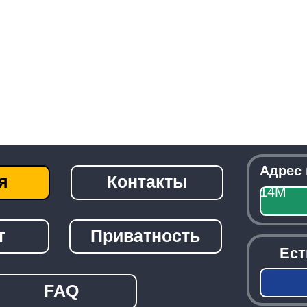
Адрес приемки:
г
Контакты
14М
Посмо
Приватность
Есть вопрос
детали?
Зак
FAQ
───────────────────────────────
© 2026 -
Radiolom22.ru