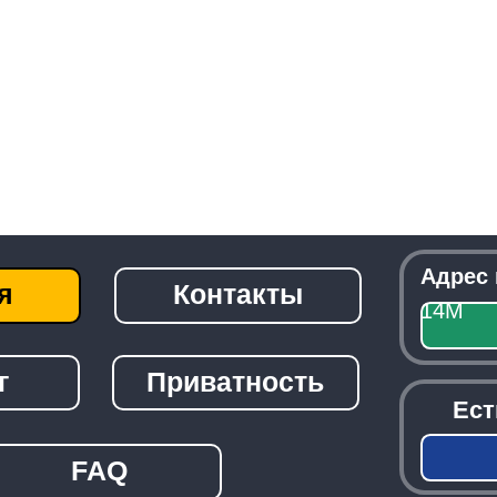
Адрес приемки:
г
Контакты
14М
Посмо
Приватность
Есть вопрос
детали?
Зак
FAQ
───────────────────────────────
© 2026 -
Radiolom22.ru