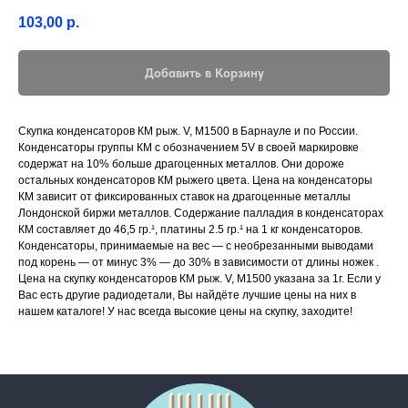
103,00
р.
Добавить в Корзину
Скупка конденсаторов КМ рыж. V, М1500 в Барнауле и по России.
Конденсаторы группы КМ с обозначением 5V в своей маркировке
содержат на 10% больше драгоценных металлов. Они дороже
остальных конденсаторов КМ рыжего цвета. Цена на конденсаторы
КМ зависит от фиксированных ставок на драгоценные металлы
Лондонской биржи металлов. Содержание палладия в конденсаторах
КМ составляет до 46,5 гр.¹, платины 2.5 гр.¹ на 1 кг конденсаторов.
Конденсаторы, принимаемые на вес — с необрезанными выводами
под корень — от минус 3% — до 30% в зависимости от длины ножек .
Цена на скупку конденсаторов КМ рыж. V, М1500 указана за 1г. Если у
Главная
Вас есть другие радиодетали, Вы найдёте лучшие цены на них в
нашем каталоге! У нас всегда высокие цены на скупку, заходите!
Контакты
Каталог
│
───────────────────
Приватность
FAQ
│