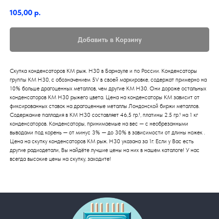
105,00
р.
Добавить в Корзину
Скупка конденсаторов КМ рыж. Н30 в Барнауле и по России. Конденсаторы
группы КМ Н30, с обозначением 5V в своей маркировке, содержат примерно на
10% больше драгоценных металлов, чем другие КМ Н30. Они дороже остальных
конденсаторов КМ Н30 рыжего цвета. Цена на конденсаторы КМ зависит от
фиксированных ставок на драгоценные металлы Лондонской биржи металлов.
Содержание палладия в КМ Н30 составляет 46,5 гр.¹, платины 2.5 гр.¹ на 1 кг
конденсаторов. Конденсаторы, принимаемые на вес — с необрезанными
выводами под корень — от минус 3% — до 30% в зависимости от длины ножек .
Цена на скупку конденсаторов КМ рыж. Н30 указана за 1г. Если у Вас есть
Главная
другие радиодетали, Вы найдёте лучшие цены на них в нашем каталоге! У нас
всегда высокие цены на скупку, заходите!
Контакты
Каталог
│
───────────────────
Приватность
FAQ
│