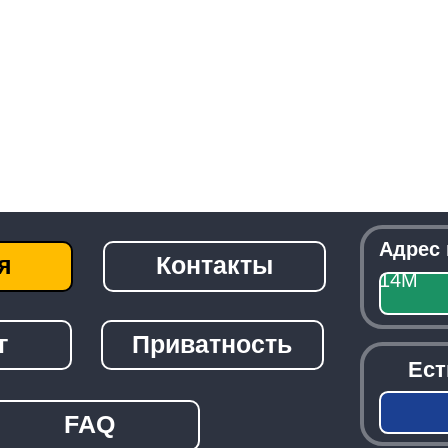
Адрес приемки:
г
Контакты
14М
Посмо
Приватность
Есть вопрос
детали?
Зак
FAQ
───────────────────────────────
© 2026 -
Radiolom22.ru