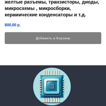
желтые разъемы, транзисторы, диоды,
микросхемы , микросборки,
керамические конденсаторы и т.д.
800,00
р.
Добавить в Корзину
Главная
Контакты
Каталог
│
───────────────────
Приватность
FAQ
│
Адрес приемки:
г.
Барнаул пр-т. Космонавтов
14М
Посмотреть на карте