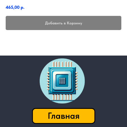
465,00
р.
Добавить в Корзину
Главная
Контакты
Каталог
│
───────────────────
Приватность
FAQ
│
Адрес приемки:
г. Барнаул
пр-т. Космонавтов 14М
Посмотреть на карте
Есть вопросы или хочешь сдать детали?