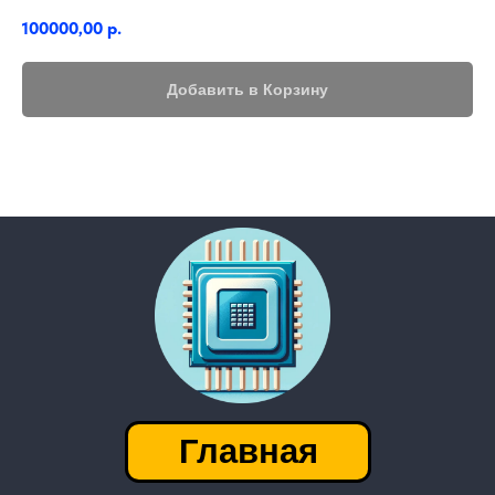
100000,00
р.
Добавить в Корзину
Главная
│
Контакты
Каталог
───────────────────
Приватность
FAQ
│
г. Барнаул
Адрес приемки:
пр-т. Космонавтов 14М
Посмотреть на карте
Есть вопросы или хочешь сдать
детали?