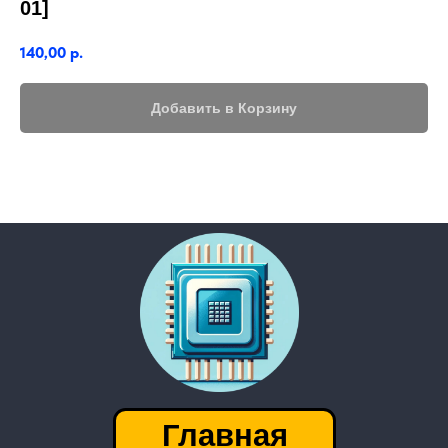
01]
140,00
р.
Добавить в Корзину
Главная
│
Контакты
Каталог
───────────────────
Приватность
FAQ
│
г. Барнаул
Адрес приемки:
пр-т. Космонавтов 14М
Посмотреть на карте
Есть вопросы или хочешь сдать