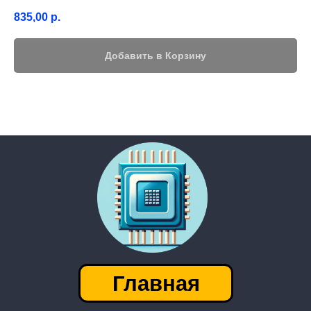
835,00
р.
Добавить в Корзину
Главная
│
Контакты
Каталог
───────────────────
Приватность
FAQ
│
г. Барнаул
Адрес приемки:
пр-т. Космонавтов 14М
Посмотреть на карте
Есть вопросы или хочешь сдать
детали?