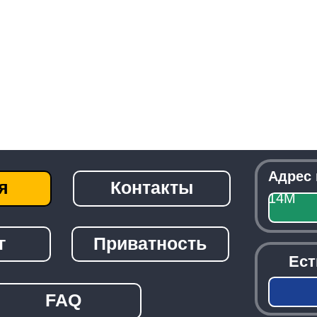
Адрес приемки:
г
Контакты
14М
Посмо
Приватность
Есть вопрос
детали?
Зак
FAQ
───────────────────────────────
© 2026 -
Radiolom22.ru