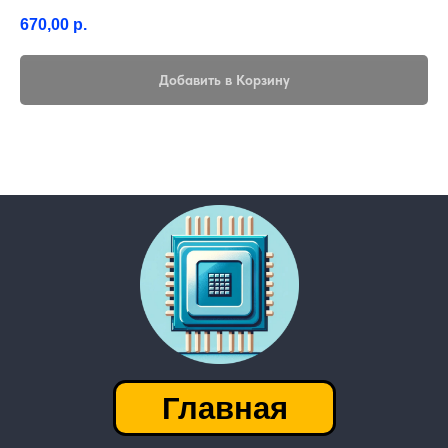
670,00
р.
Добавить в Корзину
Главная
│
Контакты
Каталог
───────────────────
Приватность
FAQ
│
Адрес приемки:
г. Барнаул
пр-т. Космонавтов 14М
Посмотреть на карте
Есть вопросы или хочешь сдать детали?