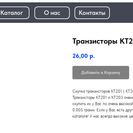
+7 (968)
лог
О нас
Контакты
+7 (923)
Транзисторы КТ2
26,00
р.
Добавить в Корзину
Скупка транзисторов КТ201 | КТ20
Транзисторы КТ201 и КТ203 очень
скупить их у Вас по очень высоко
0.005 грамм. Если у Вас есть дру
каталоге! У нас всегда высокие це