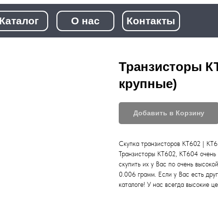
+7 (968)
лог
О нас
Контакты
+7 (923)
Транзисторы КТ
крупные)
Добавить в Корзину
Скупка транзисторов КТ602 | КТ60
Транзисторы КТ602, КТ604 очень 
скупить их у Вас по очень высоко
0.006 грамм. Если у Вас есть дру
каталоге! У нас всегда высокие це