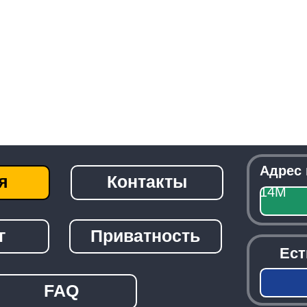
Адрес приемки:
г
Контакты
14М
Посмо
Приватность
Есть вопрос
детали?
Зак
FAQ
───────────────────────────────
© 2026 -
Radiolom22.ru