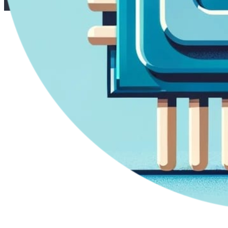
─────────────────
│