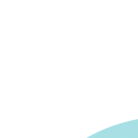
Заказать
│
звонок
───────────────────
│
│
Каталог
Контакты
Приватность
FAQ
──────────────────────────────
─────────────────────